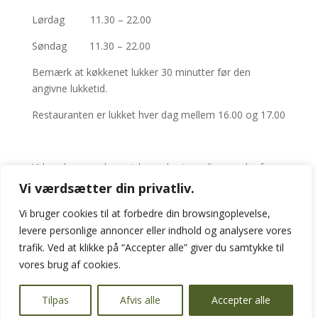
Lørdag 11.30 – 22.00
Søndag 11.30 – 22.00
Bemærk at køkkenet lukker 30 minutter før den
angivne lukketid.
Restauranten er lukket hver dag mellem 16.00 og 17.00
Vi har dage med specialmenukort, se disse under fanen
“
Menukor
t”
Vi værdsætter din privatliv.
Vi bruger cookies til at forbedre din browsingoplevelse,
levere personlige annoncer eller indhold og analysere vores
trafik. Ved at klikke på “Accepter alle” giver du samtykke til
OBS! Onsdag aften har vi begrænset a la carte.
Se mere under punktet
“Menukort”.
vores brug af cookies.
Tilpas
Afvis alle
Accepter alle