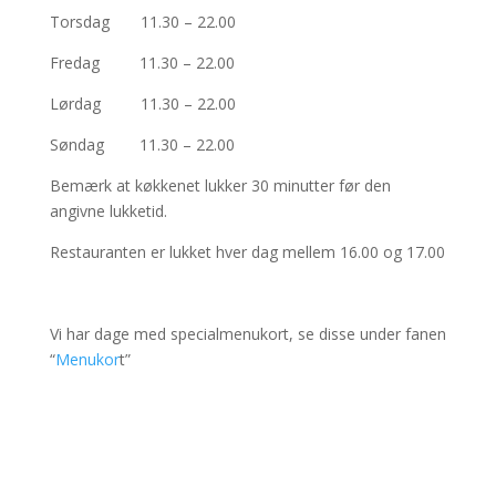
Torsdag 11.30 – 22.00
Fredag 11.30 – 22.00
Lørdag 11.30 – 22.00
Søndag 11.30 – 22.00
Bemærk at køkkenet lukker 30 minutter før den
angivne lukketid.
Restauranten er lukket hver dag mellem 16.00 og 17.00
Vi har dage med specialmenukort, se disse under fanen
“
Menukor
t”
OBS! Onsdag aften har vi begrænset a la carte.
Se mere under punktet
“Menukort”.