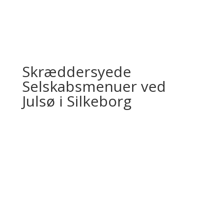
Skræddersyede
Selskabsmenuer ved
Julsø i Silkeborg
Planlægger du en fest eller et selskab?
Vores kro ved Julsø i Silkeborg tilbyder skræddersyede